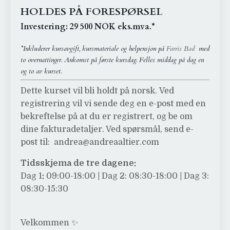
HOLDES PÅ FORESPØRSEL
Investering:
29 500 NOK eks.mva
.*
*Inkluderer kursavgift, kursmateriale og helpensjon på
Farris Bad
med
to overnattinger. Ankomst på første kursdag. Felles middag på dag en
og to av kurset.
Dette kurset vil bli holdt på norsk
.
Ved
registrering vil vi sende deg en e-post med en
bekreftelse på at du er registrert, og be om
dine fakturadetaljer. Ved spørsmål, send e-
post til:
andrea@andreaaltier.com
Tidsskjema de tre dagene:
Dag 1
:
09:00-18:00
|
Dag 2: 08:30-18:00
|
Dag 3:
08:30-15:30
Velkommen ✨