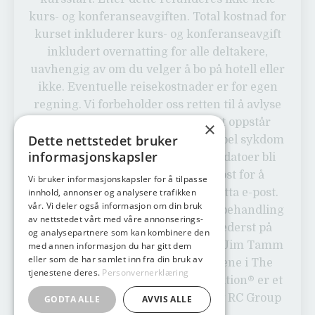
kurs- og konferanseavgiften. Total kostnad for
kurset inkluderer kurs- og konferanseavgift
inkludert overnatting for alle deltakere,
uavhengig av om du velger å bo på hotell eller
ikke. Eventuelle reisekostnader er for egen
regning. Vi forbeholder oss retten til å avlyse
ved for få påmeldte eller hvis det oppstår
×
Dette nettstedet bruker
uforutsette situasjoner, for eksempel sykdom
informasjonskapsler
hos en instruktør. I så fall vil nye datoer bli
tilbudt. NB! Du vil motta en e-post for å
Vi bruker informasjonskapsler for å tilpasse
innhold, annonser og analysere trafikken
bekrefte påmeldingen og for å motta e-post.
vår. Vi deler også informasjon om din bruk
Les personvernerklæring om databehandling
av nettstedet vårt med våre annonserings-
og personopplysninger (lenke nederst på
og analysepartnere som kan kombinere den
siden). Programmet er utviklet av Jim Tamm
med annen informasjon du har gitt dem
eller som de har samlet inn fra din bruk av
og Ron Luyet, basert på prinsippene i The
tjenestene deres.
Personvernerklæring
Human Element. Radical Collaboration® er et
registrert varemerke, lisensiert av RC Group
GODTA ALLE
AVVIS ALLE