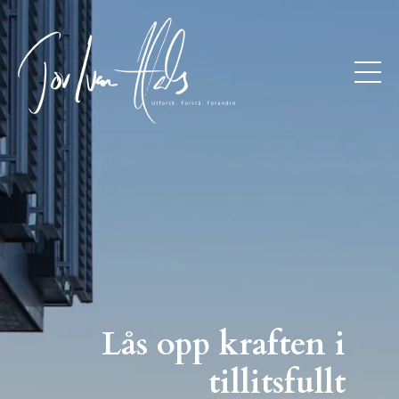
Lås opp kraften i
tillitsfullt