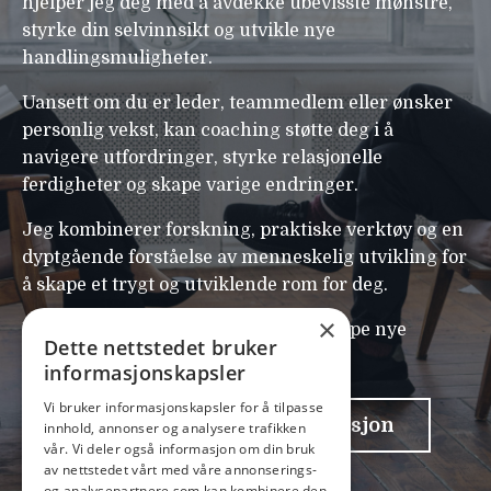
hjelper jeg deg med å avdekke ubevisste mønstre,
styrke din selvinnsikt og utvikle nye
handlingsmuligheter.
Uansett om du er leder, teammedlem eller ønsker
personlig vekst, kan coaching støtte deg i å
navigere utfordringer, styrke relasjonelle
ferdigheter og skape varige endringer.
Jeg kombinerer forskning, praktiske verktøy og en
dyptgående forståelse av menneskelig utvikling for
å skape et trygt og utviklende rom for deg.
×
Er du klar for en samtale som kan skape nye
Dette nettstedet bruker
muligheter?
informasjonskapsler
Vi bruker informasjonskapsler for å tilpasse
Ta kontakt for mer informasjon
innhold, annonser og analysere trafikken
vår. Vi deler også informasjon om din bruk
av nettstedet vårt med våre annonserings-
og analysepartnere som kan kombinere den