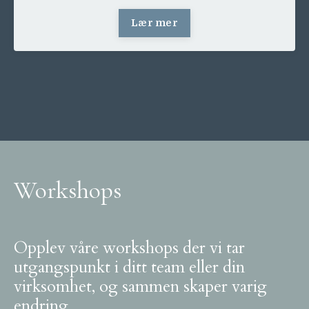
Lær mer
Workshops
Opplev våre workshops der vi tar
utgangspunkt i ditt team eller din
virksomhet, og sammen skaper varig
endring.