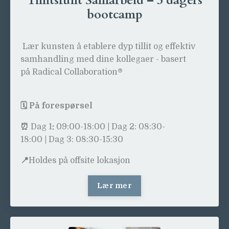
Tillitsfullt Samarbeid – 3 dagers
bootcamp
Lær kunsten å etablere dyp tillit og effektiv
samhandling med dine kollegaer - basert
på Radical Collaboration
®
🗓️ På forespørsel
⏰
Dag 1
:
09:00-18:00
|
Dag 2: 08:30-
18:00
|
Dag 3: 08:30-15:30
📍
Holdes på offsite lokasjon
Lær mer