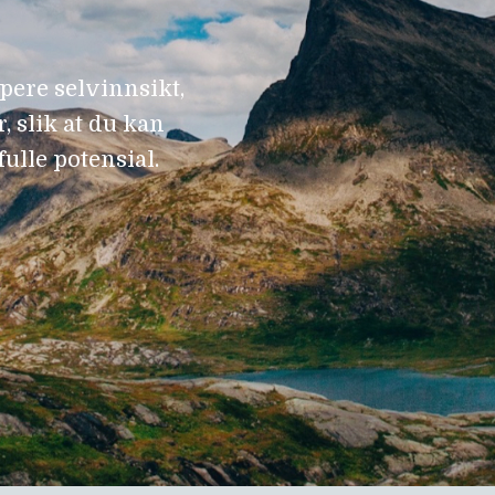
pere selvinnsikt,
, slik at du kan
fulle potensial.