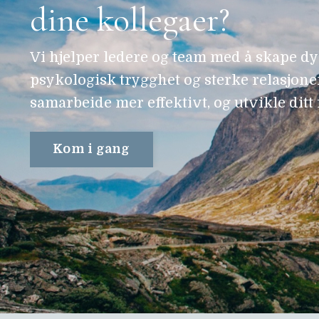
dine kollegaer?
Vi hjelper ledere og team med å skape dy
psykologisk trygghet og sterke relasjoner
samarbeide mer effektivt, og utvikle ditt 
Kom i gang