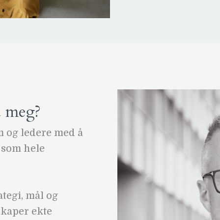
d meg?
m og ledere med å
n som hele
tegi, mål og
skaper ekte